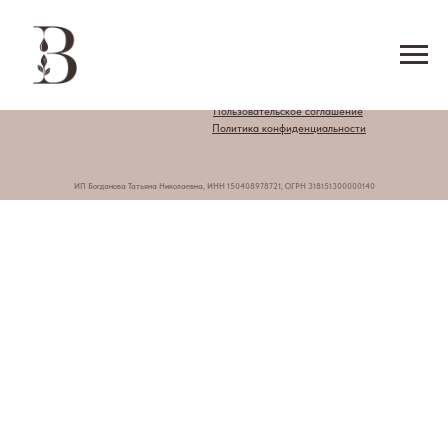
Главная
Продукция
Контакты
Сотрудничество
Оплата и доставка
Пользовательское соглашение
Политика конфиденциальности
ИП Богданова Татьяна Николаевна, ИНН 150408978721, ОГРН 318151300000140